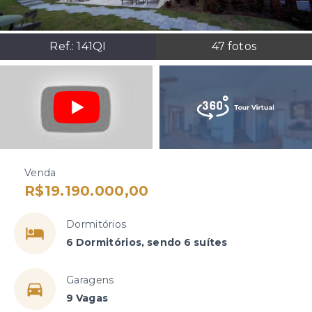
Ref.:
141QI
47
fotos
Venda
R$19.190.000,00
Dormitórios
6 Dormitórios, sendo 6 suítes
Garagens
9 Vagas