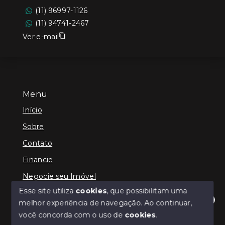
(11) 96997-1126
(11) 94741-2467
Ver e-mail
Menu
Início
Sobre
Contato
Financie
Negocie seu Imóvel
Esse site utiliza
cookies
, que possibilitam uma
melhor experiência de navegação.
Ao continuar,
Olá! Estamos disponíveis para te ajudar.
você concorda com o uso de
cookies
.
© Copyright 2026 - Querubim Imóveis - Todos os