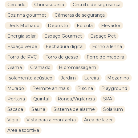
Cercado
Churrasqueira
Circuito de segurança
Cozinha gourmet
Câmeras de segurança
Deck Molhado
Depósito
Edícula
Elevador
Energia solar
Espaço Gourmet
Espaço Pet
Espaço verde
Fechadura digital
Forno à lenha
Forro de PVC
Forro de gesso
Forro de madeira
Grama
Gramado
Hidromassagem
Isolamento acústico
Jardim
Lareira
Mezanino
Murado
Permite animais
Piscina
Playground
Portaria
Quintal
Ronda/Vigilância
SPA
Sacada
Sauna
Sistema de alarme
Solarium
Vigia
Vista para a montanha
Área de lazer
Área esportiva