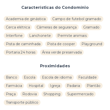
Características do Condomínio
Academia de ginástica
Campo de futebol gramado
Cerca elétrica
Câmeras de segurança
Gramado
Interfone
Lanchonete
Permite animais
Pista de caminhada
Pista de cooper
Playground
Portaria 24 horas
Área verde preservada
Proximidades
Banco
Escola
Escola de idioma
Faculdade
Farmácia
Hospital
Igreja
Padaria
Plantão
Praça
Rodovia
Shopping
Supermercado
Transporte público