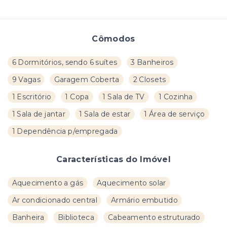
Cômodos
6 Dormitórios, sendo 6 suítes
3 Banheiros
9 Vagas
Garagem Coberta
2 Closets
1 Escritório
1 Copa
1 Sala de TV
1 Cozinha
1 Sala de jantar
1 Sala de estar
1 Área de serviço
1 Dependência p/empregada
Características do Imóvel
Aquecimento a gás
Aquecimento solar
Ar condicionado central
Armário embutido
Banheira
Biblioteca
Cabeamento estruturado