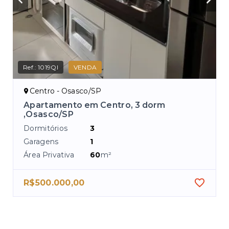
Ref.:
1019QI
VENDA
Centro - Osasco/SP
SP
Apartamento em Centro, 3 dorm
,Osasco/SP
Dormitórios
3
Garagens
1
Área Privativa
60
m²
R$500.000,00