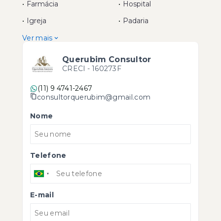
•
Farmácia
•
Hospital
•
Igreja
•
Padaria
Ver mais
Querubim Consultor
CRECI -
160273F
(11) 9 4741-2467
consultorquerubim@gmail.com
Nome
Telefone
E-mail