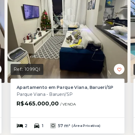
Ref.:
1099QI
Apartamento em Parque Viana, Barueri/SP
Parque Viana - Barueri/SP
R$465.000,00
/ 
VENDA
2
1
57 m²
(
Área Privativa
)