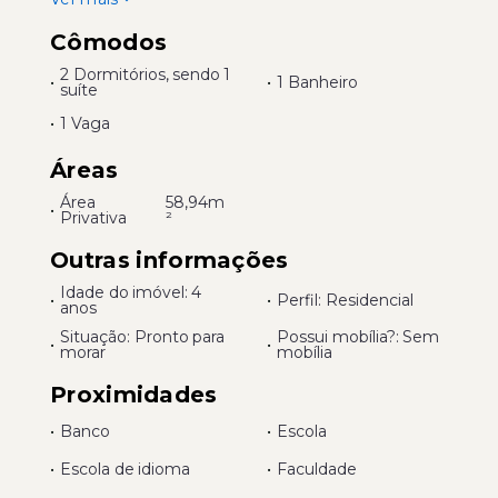
Cômodos
2 Dormitórios, sendo 1
•
•
1 Banheiro
suíte
•
1 Vaga
Áreas
Área
58,94m
•
Privativa
²
Outras informações
Idade do imóvel: 4
•
•
Perfil: Residencial
anos
Situação: Pronto para
Possui mobília?: Sem
•
•
morar
mobília
Proximidades
•
Banco
•
Escola
•
Escola de idioma
•
Faculdade