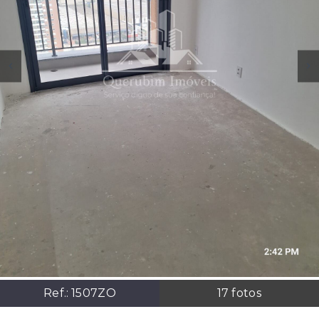
Ref.:
1507ZO
17
fotos