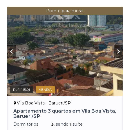
Pronto para morar
Ref.:
115QI
VENDA
Vila Boa Vista - Barueri/SP
Apartamento 3 quartos em Vila Boa Vista,
Barueri/SP
Dormitórios
3
, sendo
1
suíte