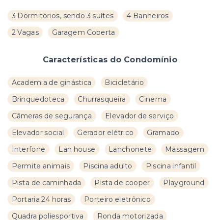
3 Dormitórios, sendo 3 suítes
4 Banheiros
2 Vagas
Garagem Coberta
Características do Condomínio
Academia de ginástica
Bicicletário
Brinquedoteca
Churrasqueira
Cinema
Câmeras de segurança
Elevador de serviço
Elevador social
Gerador elétrico
Gramado
Interfone
Lan house
Lanchonete
Massagem
Permite animais
Piscina adulto
Piscina infantil
Pista de caminhada
Pista de cooper
Playground
Portaria 24 horas
Porteiro eletrônico
Quadra poliesportiva
Ronda motorizada