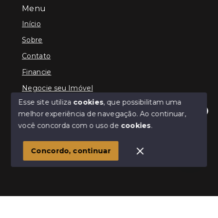
Menu
Início
Sobre
Contato
Financie
Negocie seu Imóvel
Esse site utiliza
cookies
, que possibilitam uma
melhor experiência de navegação.
Ao continuar,
Olá! Estamos disponíveis para te ajudar.
você concorda com o uso de
cookies
.
© Copyright 2026 - Querubim Imóveis - Todos os
direitos reservados
Concordo, continuar
SITE PARA IMOBILIARIA
Início
Histórico
Favoritos