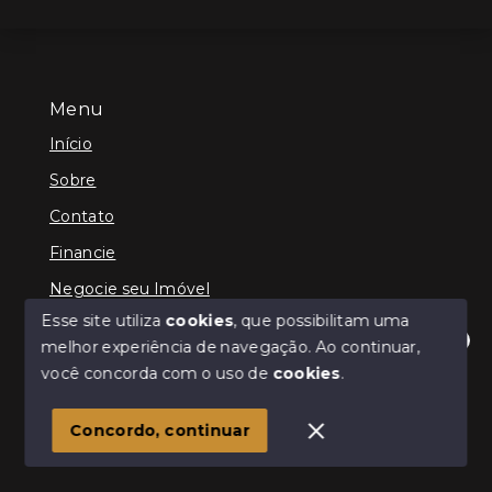
Menu
Início
Sobre
Contato
Financie
Negocie seu Imóvel
Esse site utiliza
cookies
, que possibilitam uma
melhor experiência de navegação.
Ao continuar,
Olá! Estamos disponíveis para te ajudar.
você concorda com o uso de
cookies
.
© Copyright 2026 - Querubim Imóveis - Todos os
direitos reservados
Concordo, continuar
SITE PARA IMOBILIARIA